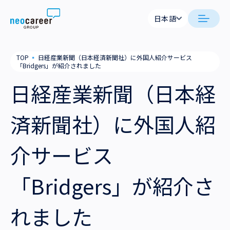
Skip to content
日本語
日本語
neocareer について
TOP
▪
日経産業新聞（日本経済新聞社）に外国人紹介サービス
English
「Bridgers」が紹介されました
代表メッセージ
事業内容
日経産業新聞（日本経
私たちの考え方
採用支援
企業情報
済新聞社）に外国人紹
就労支援
会社概要
ニュース
介サービス
業務支援
役員一覧
サステナビリティ
「Bridgers」が紹介さ
拠点一覧
採用情報
れました
グループ会社