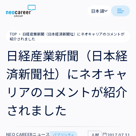
Skip to content
日本語
日本語
neocareer について
TOP
▪
日経産業新聞（日本経済新聞社）にネオキャリアのコメントが
English
紹介されました
代表メッセージ
事業内容
日経産業新聞（日本経
私たちの考え方
採用支援
企業情報
済新聞社）にネオキャ
就労支援
会社概要
ニュース
リアのコメントが紹介
業務支援
役員一覧
サステナビリティ
されました
拠点一覧
採用情報
グループ会社
NEO CAREERニュース
2017.07.31
パブリシティ
人材