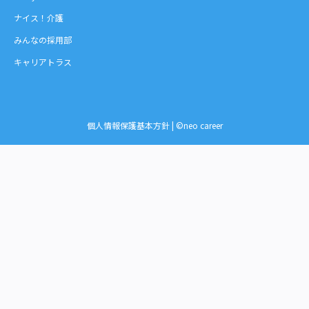
ナイス！介護
みんなの採用部
キャリアトラス
個人情報保護基本方針
| ©neo career