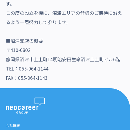
す。
沿革・受賞歴
この度の設立を機に、沼津エリアの皆様のご期待に沿え
るよう一層努力して参ります。
■沼津支店の概要
〒410-0802
静岡県沼津市上土町14明治安田生命沼津上土町ビル6階
TEL：055-964-1144
FAX：055-964-1143
会社情報