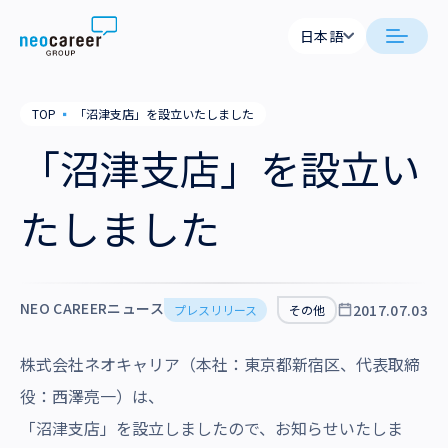
Skip to content
日本語
日本語
日本語
日本語
neocareer について
TOP
▪
「沼津支店」を設立いたしました
English
English
「沼津支店」を設立い
代表メッセージ
事業内容
私たちの考え方
たしました
採用支援
企業情報
就労支援
会社概要
ニュース
業務支援
NEO CAREERニュース
2017.07.03
プレスリリース
その他
役員一覧
サステナビリティ
株式会社ネオキャリア（本社：東京都新宿区、代表取締
拠点一覧
採用情報
役：西澤亮一）は、
グループ会社
「沼津支店」を設立しましたので、お知らせいたしま