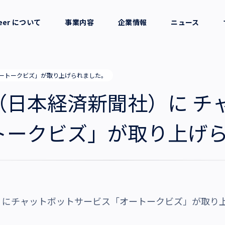
reer について
事業内容
企業情報
ニュース
セージ
採用支援
会社概要
ートークビズ」が取り上げられました。
考え方
就労支援
役員一覧
（日本経済新聞社）に チ
業務支援
拠点一覧
トークビズ」が取り上げ
グループ会社
沿革・受賞歴
）にチャットボットサービス「オートークビズ」が取り