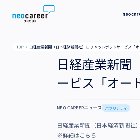
Skip to content
neoca
neocareer について
代表メッ
TOP
▪
日経産業新聞（日本経済新聞社）に チャットボットサービス「オ
代表メッセージ
事業内容
私たちの
日経産業新聞
私たちの考え方
採用支援
企業情報
ービス「オー
就労支援
会社概要
ニュース
業務支援
役員一覧
NEO CAREERニュース
サステナビリティ
パブリシティ
拠点一覧
日経産業新聞（日本経済新聞社
採用情報
グループ会社
※詳細はこちら