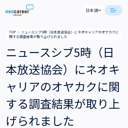
Skip to content
日本語
日本語
neocareer について
TOP
▪
ニュースシブ5時（日本放送協会）にネオキャリアのオヤカクに
English
関する調査結果が取り上げられました
代表メッセージ
事業内容
ニュースシブ5時（日
私たちの考え方
採用支援
企業情報
本放送協会）にネオキ
就労支援
会社概要
ニュース
ャリアのオヤカクに関
業務支援
役員一覧
サステナビリティ
する調査結果が取り上
拠点一覧
採用情報
げられました
グループ会社