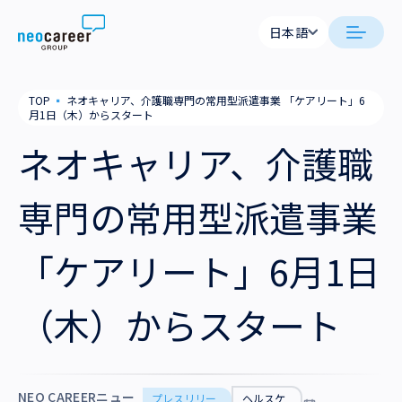
Skip to content
日本語
日本語
日本語
日本語
neocareer について
TOP
▪
ネオキャリア、介護職専門の常用型派遣事業 「ケアリート」6
English
English
月1日（木）からスタート
代表メッセージ
事業内容
ネオキャリア、介護職
私たちの考え方
採用支援
企業情報
専門の常用型派遣事業
就労支援
会社概要
ニュース
「ケアリート」6月1日
業務支援
役員一覧
サステナビリティ
（木）からスタート
拠点一覧
採用情報
グループ会社
NEO CAREERニュー
プレスリリー
ヘルスケ