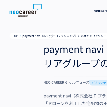
Skip to content
neoca
neocareer について
代表メッ
TOP
▪
payment navi（株式会社 TIプランニング）にネオキャリア
代表メッセージ
事業内容
私たちの
payment 
私たちの考え方
採用支援
企業情報
リアグループ
就労支援
会社概要
ニュース
業務支援
役員一覧
NEO CAREER Groupニュース
サステナビリティ
パブリシテ
拠点一覧
payment navi（株式会社
採用情報
グループ会社
「ドローンを利用した宅配物の