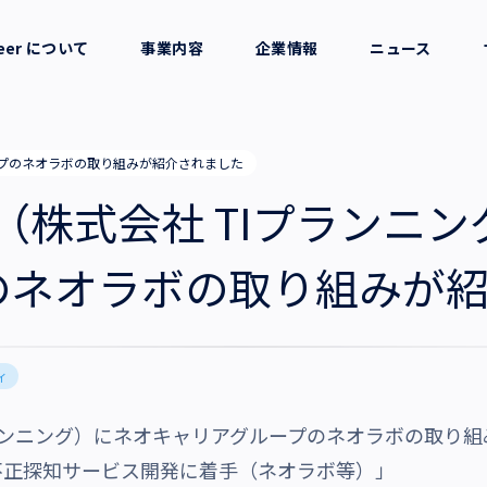
reer について
事業内容
企業情報
ニュース
セージ
採用支援
会社概要
グループのネオラボの取り組みが紹介されました
考え方
就労支援
役員一覧
navi（株式会社 TIプラン
業務支援
拠点一覧
のネオラボの取り組みが
グループ会社
ィ
沿革・受賞歴
 TIプランニング）にネオキャリアグループのネオラボの取
不正探知サービス開発に着手（ネオラボ等）」