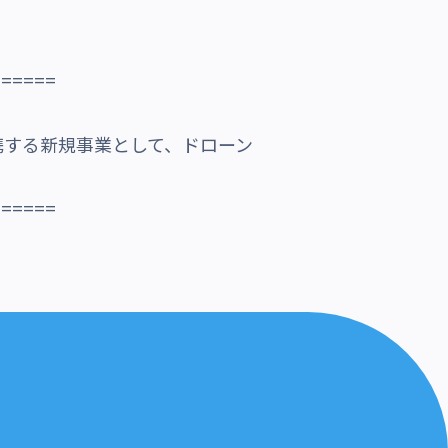
======
携する新規事業として、ドローン
======