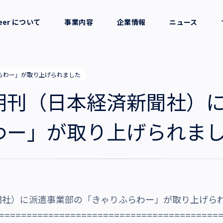
reer について
事業内容
企業情報
ニュース
セージ
採用支援
会社概要
らわー」が取り上げられました
考え方
就労支援
役員一覧
朝刊（日本経済新聞社）
業務支援
拠点一覧
わー」が取り上げられま
グループ会社
沿革・受賞歴
聞社）に派遣事業部の「きゃりふらわー」が取り上げら
========================================