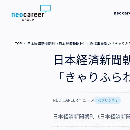
Skip to content
neoca
neocareer について
代表メッ
TOP
▪
日本経済新聞朝刊（日本経済新聞社）に派遣事業部の「きゃりふ
代表メッセージ
事業内容
私たちの
日本経済新聞
私たちの考え方
採用支援
企業情報
「きゃりふら
就労支援
会社概要
ニュース
業務支援
役員一覧
NEO CAREERニュース
サステナビリティ
パブリシティ
拠点一覧
日本経済新聞朝刊（日本経済新
採用情報
グループ会社
========================