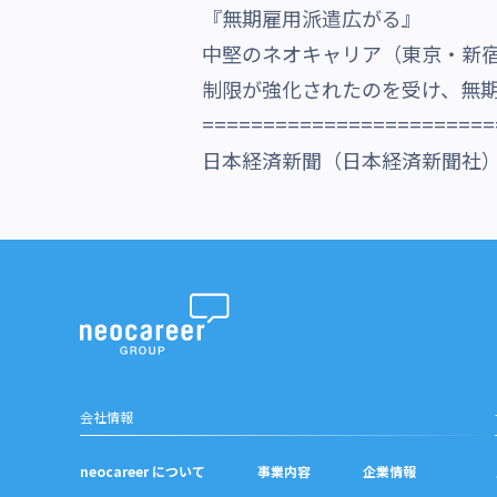
『無期雇用派遣広がる』
沿革・受賞歴
中堅のネオキャリア（東京・新宿
制限が強化されたのを受け、無
========================
日本経済新聞（日本経済新聞社）201
会社情報
neocareer について
事業内容
企業情報