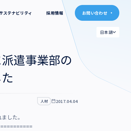
サステナビリティ
採用情報
お問い合わせ
お問い合わせ
日本語
日本語
日本語
日本語
に派遣事業部の
English
English
した
2017.04.04
人材
れました。
===========