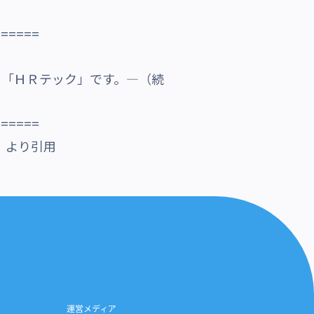
======
。「ＨＲテック」です。―（続
======
」より引用
運営メディア