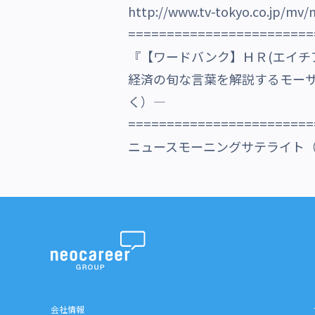
http://www.tv-tokyo.co.jp/mv
沿革・受賞歴
========================
『【ワードバンク】ＨＲ(エイチ
経済の旬な言葉を解説するモー
く）―
========================
ニュースモーニングサテライト（株
会社情報