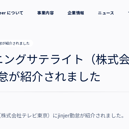
reer について
事業内容
企業情報
ニュース
セージ
採用支援
会社概要
勤怠が紹介されました
考え方
就労支援
役員一覧
ニングサテライト（株式
業務支援
拠点一覧
r勤怠が紹介されました
グループ会社
沿革・受賞歴
式会社テレビ東京）にjinjer勤怠が紹介されました。