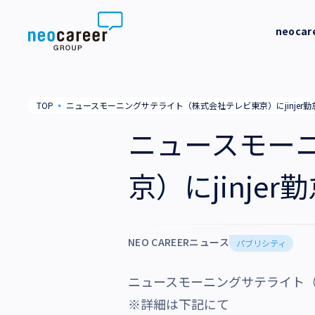
Skip to content
neoca
neocareer について
代表メッ
TOP
▪
ニュースモーニングサテライト（株式会社テレビ東京）にjinjer
代表メッセージ
事業内容
私たちの
ニュースモー
私たちの考え方
採用支援
企業情報
京）にjinje
就労支援
会社概要
ニュース
業務支援
役員一覧
NEO CAREERニュース
サステナビリティ
パブリシティ
拠点一覧
ニュースモーニングサテライト（株
採用情報
グループ会社
※詳細は下記にて