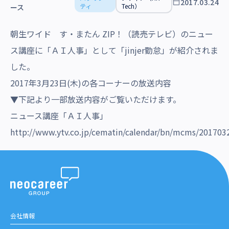
2017.03.24
沿革・受賞歴
ティ
Tech）
ース
朝生ワイド す・またん ZIP！（読売テレビ）のニュー
ス講座に「ＡＩ人事」として「jinjer勤怠」が紹介されま
した。
2017年3月23日(木)の各コーナーの放送内容
▼下記より一部放送内容がご覧いただけます。
ニュース講座「ＡＩ人事」
http://www.ytv.co.jp/cematin/calendar/bn/mcms/201703
会社情報