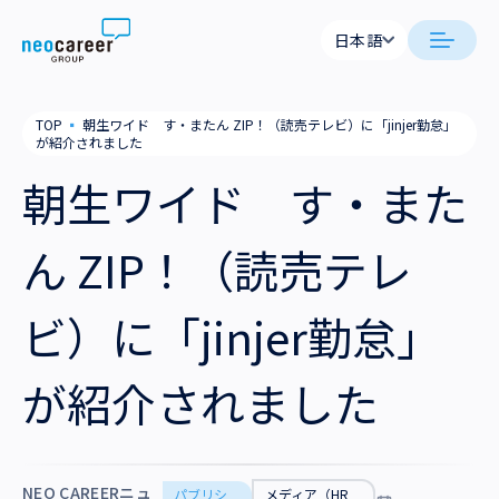
Skip to content
日本語
日本語
日本語
日本語
neocareer について
TOP
▪
朝生ワイド す・またん ZIP！（読売テレビ）に「jinjer勤怠」
English
English
が紹介されました
代表メッセージ
事業内容
朝生ワイド す・また
私たちの考え方
採用支援
企業情報
ん ZIP！（読売テレ
就労支援
会社概要
ニュース
ビ）に「jinjer勤怠」
業務支援
役員一覧
サステナビリティ
が紹介されました
拠点一覧
採用情報
グループ会社
NEO CAREERニュ
パブリシ
メディア（HR