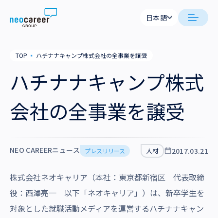
Skip to content
日本語
日本語
日本語
日本語
neocareer について
TOP
▪
ハチナナキャンプ株式会社の全事業を譲受
English
English
ハチナナキャンプ株式
代表メッセージ
事業内容
私たちの考え方
会社の全事業を譲受
採用支援
企業情報
就労支援
会社概要
ニュース
業務支援
NEO CAREERニュース
2017.03.21
プレスリリース
人材
役員一覧
サステナビリティ
株式会社ネオキャリア（本社：東京都新宿区 代表取締
拠点一覧
採用情報
役：西澤亮一 以下「ネオキャリア」）は、新卒学生を
グループ会社
対象とした就職活動メディアを運営するハチナナキャン