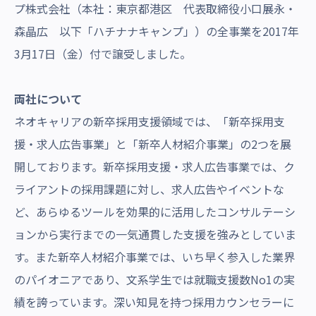
プ株式会社（本社：東京都港区 代表取締役小口展永・
沿革・受賞歴
森晶広 以下「ハチナナキャンプ」）の全事業を2017年
3月17日（金）付で譲受しました。
両社
について
ネオキャリアの新卒採用支援領域では、「新卒採用支
援・求人広告事業」と「新卒人材紹介事業」の2つを展
開しております。新卒採用支援・求人広告事業では、ク
ライアントの採用課題に対し、求人広告やイベントな
ど、あらゆるツールを効果的に活用したコンサルテーシ
ョンから実行までの一気通貫した支援を強みとしていま
す。また新卒人材紹介事業では、いち早く参入した業界
のパイオニアであり、文系学生では就職支援数No1の実
績を誇っています。深い知見を持つ採用カウンセラーに