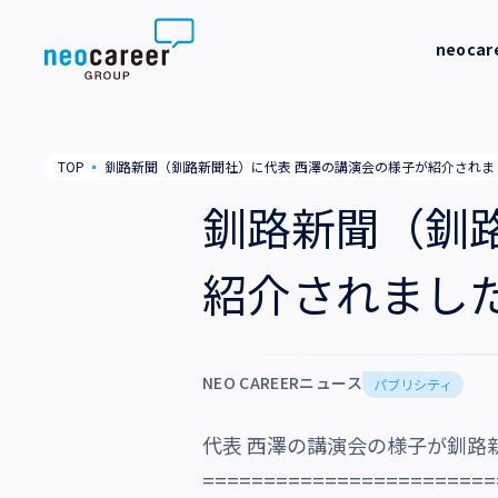
Skip to content
neoca
neocareer について
代表メッ
TOP
▪
釧路新聞（釧路新聞社）に代表 西澤の講演会の様子が紹介されま
代表メッセージ
事業内容
私たちの
釧路新聞（釧
私たちの考え方
採用支援
企業情報
紹介されまし
就労支援
会社概要
ニュース
業務支援
役員一覧
NEO CAREERニュース
サステナビリティ
パブリシティ
拠点一覧
代表 西澤の講演会の様子が釧路
採用情報
グループ会社
========================