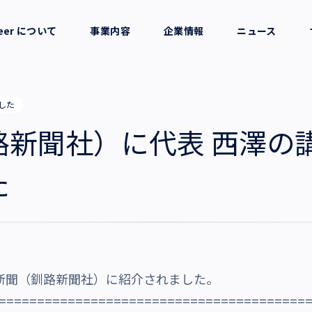
reer について
事業内容
企業情報
ニュース
セージ
採用支援
会社概要
した
考え方
就労支援
役員一覧
路新聞社）に代表 西澤の
業務支援
拠点一覧
た
グループ会社
沿革・受賞歴
新聞（釧路新聞社）に紹介されました。
========================================