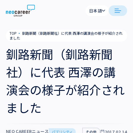
Skip to content
日本語
日本語
neocareer について
TOP
▪
釧路新聞（釧路新聞社）に代表 西澤の講演会の様子が紹介され
English
ました
代表メッセージ
事業内容
釧路新聞（釧路新聞
私たちの考え方
採用支援
企業情報
社）に代表 西澤の講
就労支援
会社概要
ニュース
演会の様子が紹介され
業務支援
役員一覧
サステナビリティ
ました
拠点一覧
採用情報
グループ会社
NEO CAREERニュース
2017.02.14
パブリシティ
その他