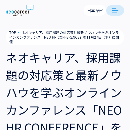
Skip to content
日本語
日本語
日本語
日本語
neocareer について
TOP
▪
ネオキャリア、採用課題の対応策と最新ノウハウを学ぶオンラ
English
English
インカンファレンス「NEO HR CONFERENCE」を11月27日（木）に開
催
代表メッセージ
事業内容
ネオキャリア、採用課
私たちの考え方
採用支援
企業情報
題の対応策と最新ノウ
就労支援
会社概要
ニュース
ハウを学ぶオンライン
業務支援
役員一覧
サステナビリティ
カンファレンス「NEO
拠点一覧
採用情報
グループ会社
HR CONFERENCE」を