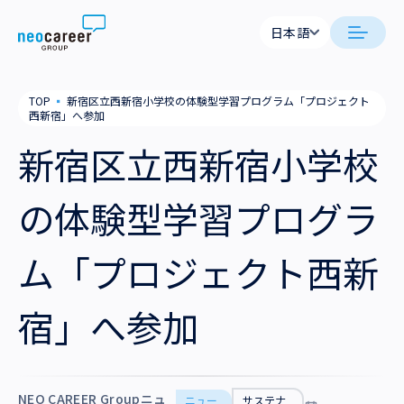
Skip to content
日本語
日本語
日本語
日本語
neocareer について
TOP
▪
新宿区立西新宿小学校の体験型学習プログラム「プロジェクト
English
English
西新宿」へ参加
代表メッセージ
事業内容
新宿区立西新宿小学校
私たちの考え方
採用支援
企業情報
の体験型学習プログラ
就労支援
会社概要
ニュース
ム「プロジェクト西新
業務支援
役員一覧
サステナビリティ
宿」へ参加
拠点一覧
採用情報
グループ会社
NEO CAREER Groupニュ
ニュー
サステナ