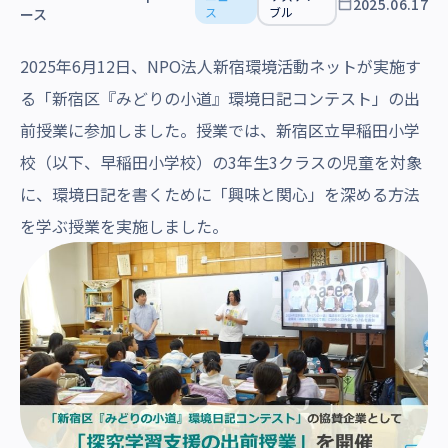
2025.06.17
沿革・受賞歴
ス
ブル
ース
2025年6月12日、NPO法人新宿環境活動ネットが実施す
る「新宿区『みどりの小道』環境日記コンテスト」の出
前授業に参加しました。授業では、新宿区立早稲田小学
校（以下、早稲田小学校）の3年生3クラスの児童を対象
に、環境日記を書くために「興味と関心」を深める方法
を学ぶ授業を実施しました。