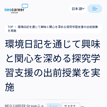
Skip to content
日本語
日本語
日本語
日本語
neocareer について
TOP
▪
環境日記を通じて興味と関心を深める探究学習支援の出前授業
English
English
を実施
代表メッセージ
事業内容
環境日記を通じて興味
私たちの考え方
採用支援
企業情報
と関心を深める探究学
就労支援
会社概要
ニュース
習支援の出前授業を実
業務支援
役員一覧
サステナビリティ
施
拠点一覧
採用情報
グループ会社
NEO CAREER Groupニュ
ニュー
サステナ