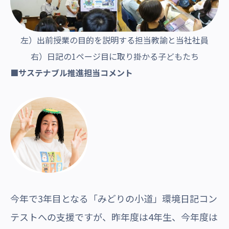
左）出前授業の目的を説明する担当教諭と当社社員
右）日記の1ページ目に取り掛かる子どもたち
■サステナ
ブル推進
担当コメ
ント
今年で3年目となる「みどりの小道」環
境日記コン
テストへの支援ですが、昨年度は4年生、今年度は