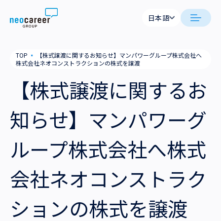
Skip to content
日本語
日本語
日本語
日本語
neocareer について
TOP
▪
【株式譲渡に関するお知らせ】マンパワーグループ株式会社へ
English
English
株式会社ネオコンストラクションの株式を譲渡
代表メッセージ
事業内容
【株式譲渡に関するお
私たちの考え方
採用支援
企業情報
知らせ】マンパワーグ
就労支援
会社概要
ニュース
ループ株式会社へ株式
業務支援
役員一覧
サステナビリティ
会社ネオコンストラク
拠点一覧
採用情報
ションの株式を譲渡
グループ会社