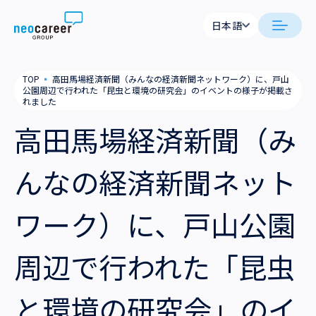
Skip to content
日本語
日本語
neocareer について
TOP
▪
高田馬場経済新聞（みんなの経済新聞ネットワーク）に、戸山
English
公園周辺で行われた「昆虫と環境の研究会」のイベントの様子が掲載さ
れました
代表メッセージ
事業内容
高田馬場経済新聞（み
私たちの考え方
採用支援
企業情報
んなの経済新聞ネット
就労支援
会社概要
ニュース
ワーク）に、戸山公園
業務支援
役員一覧
サステナビリティ
周辺で行われた「昆虫
拠点一覧
採用情報
グループ会社
と環境の研究会」のイ