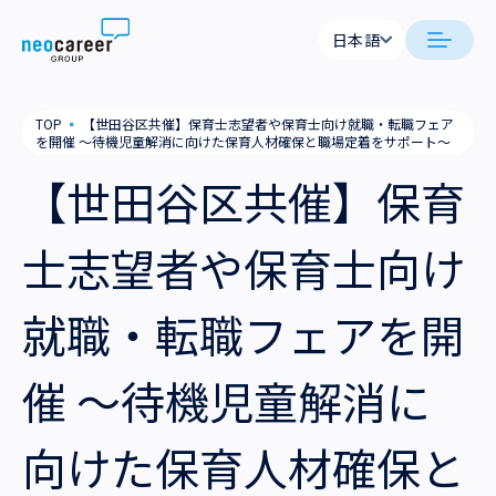
Skip to content
日本語
日
日本語
neocareer について
TOP
▪
【世田谷区共催】保育士志望者や保育士向け就職・転職フェア
English
En
を開催 ～待機児童解消に向けた保育人材確保と職場定着をサポート～
代表メッセージ
事業内容
【世田谷区共催】保育
私たちの考え方
採用支援
企業情報
士志望者や保育士向け
就労支援
会社概要
ニュース
就職・転職フェアを開
業務支援
役員一覧
サステナビリティ
催 ～待機児童解消に
拠点一覧
採用情報
向けた保育人材確保と
グループ会社