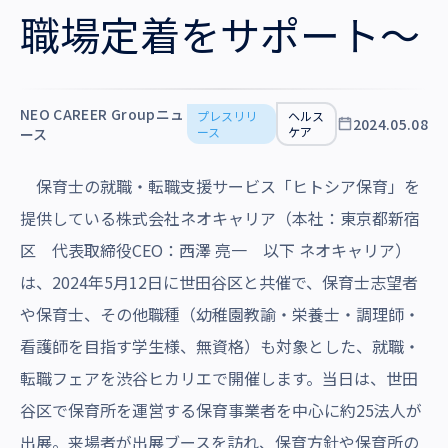
沿革・受賞歴
職場定着をサポート～
NEO CAREER Groupニュ
プレスリリ
ヘルス
2024.05.08
ース
ケア
ース
保育士の就職・転職支援サービス「ヒトシア保育」を
提供している株式会社ネオキャリア（本社：東京都新宿
区 代表取締役CEO：西澤 亮一 以下 ネオキャリア）
は、2024年5月12日に世田谷区と共催で、保育士志望者
や保育士、その他職種（幼稚園教諭・栄養士・調理師・
看護師を目指す学生様、無資格）も対象とした、就職・
転職フェアを渋谷ヒカリエで開催します。当日は、世田
谷区で保育所を運営する保育事業者を中心に約25法人が
出展。来場者が出展ブースを訪れ、保育方針や保育所の