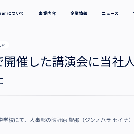
reer について
事業内容
企業情報
ニュース
セージ
採用支援
会社概要
した
考え方
就労支援
役員一覧
で開催した講演会に当社
業務支援
拠点一覧
た
グループ会社
沿革・受賞歴
公立中学校にて、人事部の陳野原 聖那（ジンノハラ セイ