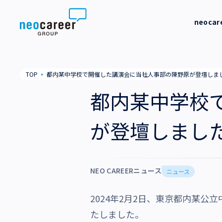
Skip to content
neoca
neocareer について
代表メッ
TOP
▪
都内某中学校で開催した講演会に当社人事部の陳野原が登壇しま
代表メッセージ
事業内容
私たちの
都内某中学校
私たちの考え方
採用支援
企業情報
が登壇しまし
就労支援
会社概要
ニュース
業務支援
役員一覧
NEO CAREERニュース
サステナビリティ
ニュース
拠点一覧
2024年2月2日、東京都内某
採用情報
グループ会社
たしました。