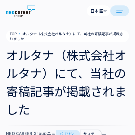
Skip to content
日本語
日本語
neocareer について
TOP
▪
オルタナ（株式会社オルタナ）にて、当社の寄稿記事が掲載さ
English
れました
代表メッセージ
事業内容
オルタナ（株式会社オ
私たちの考え方
採用支援
企業情報
ルタナ）にて、当社の
就労支援
会社概要
ニュース
寄稿記事が掲載されま
業務支援
役員一覧
サステナビリティ
した
拠点一覧
採用情報
グループ会社
NEO CAREER Groupニュ
パブリシ
サステ