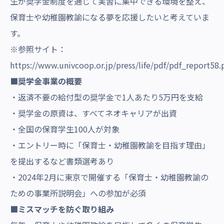
生が奨学金制度を通じて実習に集中できる環境を整え、
保育士や幼稚園教諭になる夢を応援したいと考えていま
す。
※参照サイト：
https://www.univcoop.or.jp/press/life/pdf/pdf_report58.
■奨学金事業の概要
・返済不要の給付型の奨学金で1人あたり5万円を支給
・奨学金の原資は、すべてネオキャリアが出資
・全国の保育学生100人が対象
・エントリー時に「保育士・幼稚園教諭を目指す理由」
を提出するなど書類選考あり
・2024年2月に東京で開催する「保育士・幼稚園教諭の
ための事業所説明会」への参加が必須
■ミスマッチを防ぐ取り組み