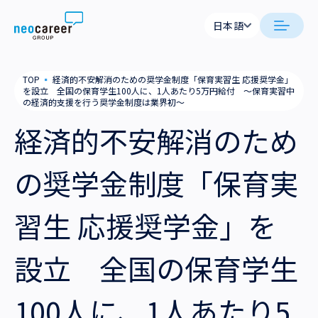
Skip to content
日本語
日本語
日本語
日本語
neocareer について
TOP
▪
経済的不安解消のための奨学金制度「保育実習生 応援奨学金」
English
English
を設立 全国の保育学生100人に、1人あたり5万円給付 ～保育実習中
の経済的支援を行う奨学金制度は業界初～
代表メッセージ
事業内容
経済的不安解消のため
私たちの考え方
採用支援
企業情報
の奨学金制度「保育実
就労支援
会社概要
ニュース
習生 応援奨学金」を
業務支援
役員一覧
サステナビリティ
設立 全国の保育学生
拠点一覧
採用情報
グループ会社
100人に、1人あたり5