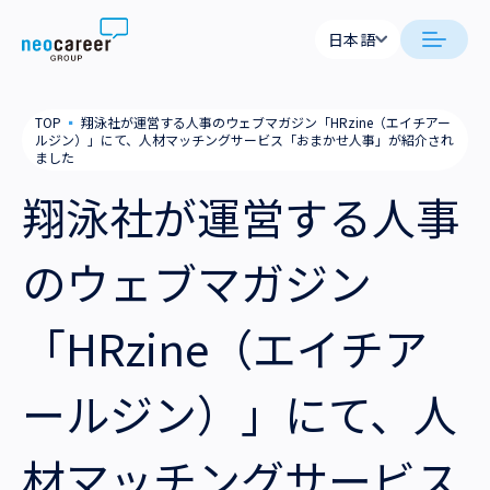
Skip to content
日本語
日本語
neocareer について
TOP
▪
翔泳社が運営する人事のウェブマガジン「HRzine（エイチアー
English
ルジン）」にて、人材マッチングサービス「おまかせ人事」が紹介され
ました
代表メッセージ
事業内容
翔泳社が運営する人事
私たちの考え方
採用支援
企業情報
のウェブマガジン
就労支援
会社概要
ニュース
「HRzine（エイチア
業務支援
役員一覧
サステナビリティ
ールジン）」にて、人
拠点一覧
採用情報
グループ会社
材マッチングサービス