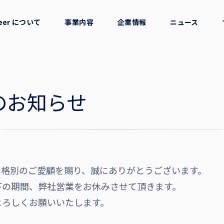
reer について
事業内容
企業情報
ニュース
セージ
採用支援
会社概要
考え方
就労支援
役員一覧
のお知らせ
業務支援
拠点一覧
グループ会社
に格別のご愛顧を賜り、誠にありがとうございます。
沿革・受賞歴
下の期間、弊社営業をお休みさせて頂きます。
よろしくお願いいたします。