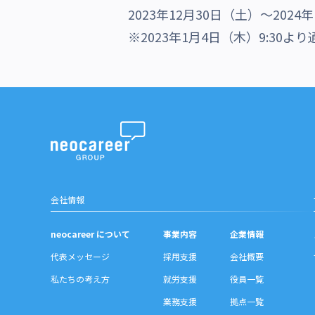
2023年12月30日（土）～2024
沿革・受賞歴
※2023年1月4日（木）9:30
会社情報
neocareer について
事業内容
企業情報
代表メッセージ
採用支援
会社概要
私たちの考え方
就労支援
役員一覧
業務支援
拠点一覧