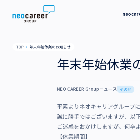
Skip to content
neoca
neocareer について
代表メッ
TOP
▪
年末年始休業のお知らせ
代表メッセージ
事業内容
私たちの
年末年始休業
私たちの考え方
採用支援
企業情報
就労支援
NEO CAREER Groupニュース
会社概要
その他
ニュース
業務支援
役員一覧
平素よりネオキャリアグループ
サステナビリティ
誠に勝手ではございますが、以
拠点一覧
ご迷惑をおかけしますが、何卒
採用情報
グループ会社
【休業期間】