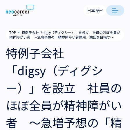
Skip to content
日本語
日本語
日本語
日本語
neocareer について
TOP
▪
特例子会社「digsy（ディグシー）」を設立 社員のほぼ全員が
English
English
精神障がい者 ～急増予想の「精神障がい者雇用」創出を目指す～
代表メッセージ
事業内容
特例子会社
私たちの考え方
採用支援
企業情報
「digsy（ディグシ
就労支援
会社概要
ニュース
ー）」を設立 社員の
業務支援
役員一覧
サステナビリティ
ほぼ全員が精神障がい
拠点一覧
採用情報
者 ～急増予想の「精
グループ会社