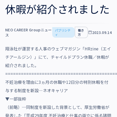
沿革・受賞歴
休暇が紹介されました
NEO CAREER Groupニュー
パブリシテ
働き
2023.09.14
ィ
方
ス
翔泳社が運営する人事のウェブマガジン「HRzine（エイ
チアールジン）」にて、チャイルドプラン休職／休暇が
紹介されました。
==========================================
不妊治療を理由に3ヵ月の休職や12日分の特別休暇を付
与する制度を新設—ネオキャリア
▼一部抜粋
（前略）─同制度を新設した背景として、厚生労働省が
発表した「平成29年度 不妊治療と仕事の両立に係る諸問