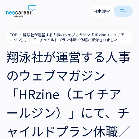
Skip to content
日本語
日本語
neocareer について
TOP
▪
翔泳社が運営する人事のウェブマガジン「HRzine（エイチアー
English
ルジン）」にて、チャイルドプラン休職／休暇が紹介されました
代表メッセージ
事業内容
翔泳社が運営する人事
私たちの考え方
採用支援
企業情報
のウェブマガジン
就労支援
会社概要
ニュース
「HRzine（エイチア
業務支援
役員一覧
サステナビリティ
ールジン）」にて、チ
拠点一覧
採用情報
ャイルドプラン休職／
グループ会社