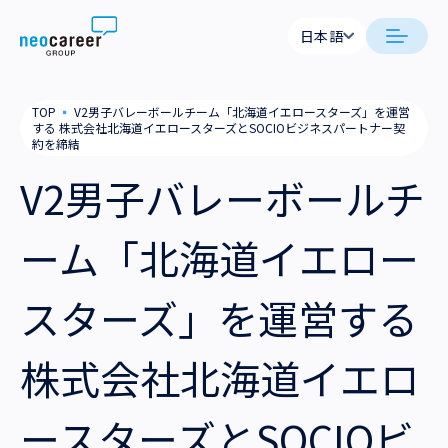
Skip to content
日本語
日本語
日本語
日本語
neocareer について
TOP
▪
V2男子バレーボールチーム「北海道イエロースターズ」を運営
English
English
する 株式会社北海道イエロースターズとSOCIOビジネスパートナー契
約を締結
代表メッセージ
事業内容
V2男子バレーボールチ
私たちの考え方
採用支援
企業情報
ーム「北海道イエロー
就労支援
会社概要
ニュース
スターズ」を運営する
業務支援
役員一覧
サステナビリティ
株式会社北海道イエロ
拠点一覧
採用情報
グループ会社
ースターズとSOCIOビ