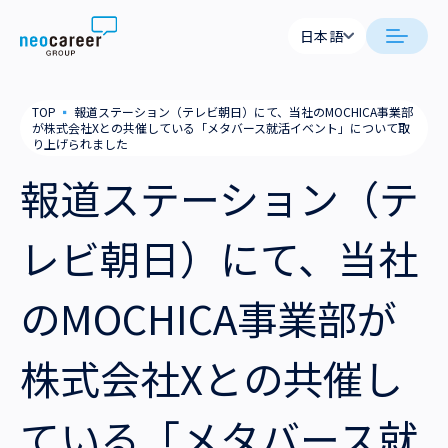
Skip to content
日本語
日本語
neocareer について
TOP
▪
報道ステーション（テレビ朝日）にて、当社のMOCHICA事業部
English
が株式会社Xとの共催している「メタバース就活イベント」について取
り上げられました
代表メッセージ
事業内容
報道ステーション（テ
私たちの考え方
採用支援
企業情報
レビ朝日）にて、当社
就労支援
会社概要
ニュース
のMOCHICA事業部が
業務支援
役員一覧
サステナビリティ
株式会社Xとの共催し
拠点一覧
採用情報
グループ会社
ている「メタバース就