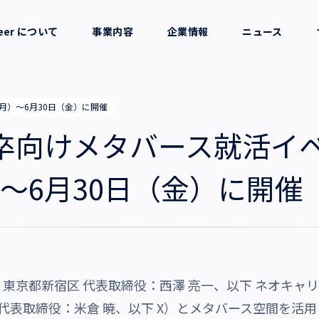
reer について
事業内容
企業情報
ニュース
セージ
採用支援
会社概要
（月）～6月30日（金）に開催
考え方
就労支援
役員一覧
年卒向けメタバース就活イベ
業務支援
拠点一覧
）～6月30日（金）に開催
グループ会社
沿革・受賞歴
京都新宿区 代表取締役：西澤 亮一、以下 ネオキャ
代表取締役：米倉 暁、以下 X
）とメタバース空間を活用