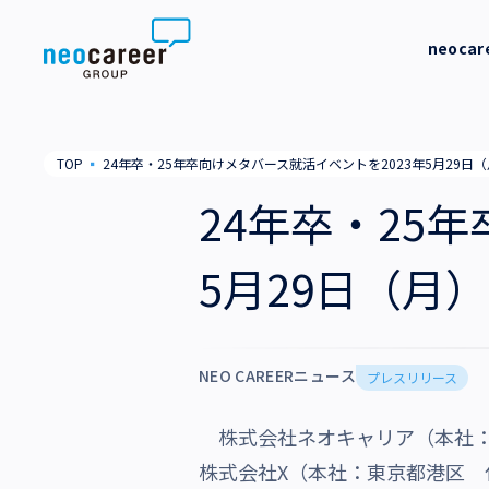
Skip to content
neoca
neocareer について
代表メッ
TOP
▪
24年卒・25年卒向けメタバース就活イベントを2023年5月29日
代表メッセージ
事業内容
私たちの
24年卒・25
私たちの考え方
採用支援
企業情報
5月29日（月
就労支援
会社概要
ニュース
業務支援
役員一覧
NEO CAREERニュース
サステナビリティ
プレスリリース
拠点一覧
株式会社ネオキャリア（本社：東
採用情報
グループ会社
株式会社X（本社：
東京都港区 