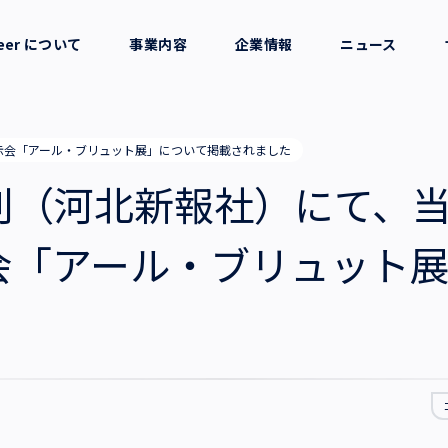
reer について
事業内容
企業情報
ニュース
セージ
採用支援
会社概要
示会「アール・ブリュット展」について掲載されました
考え方
就労支援
役員一覧
刊（河北新報社）にて、
業務支援
拠点一覧
会「アール・ブリュット
グループ会社
沿革・受賞歴