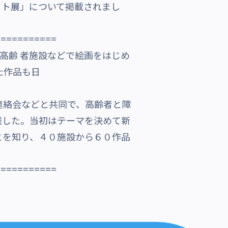
ット展」について掲載されまし
===========
高齢 者施設などで絵画をはじめ
た作品も日
連絡会などと共同で、高齢者と障
催した。当初はテーマを決めて新
とを知り、４０施設から６０作品
===========