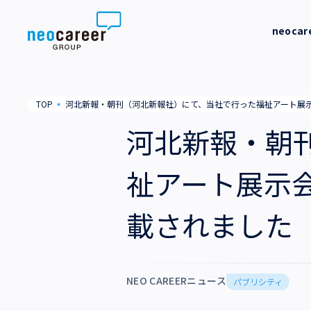
Skip to content
neoca
neocareer について
代表メッ
TOP
▪
河北新報・朝刊（河北新報社）にて、当社で行った福祉アート展
代表メッセージ
事業内容
私たちの
河北新報・朝
私たちの考え方
採用支援
企業情報
祉アート展示
就労支援
会社概要
ニュース
載されました
業務支援
役員一覧
サステナビリティ
拠点一覧
採用情報
NEO CAREERニュース
パブリシティ
グループ会社