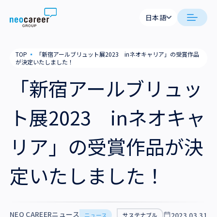
Skip to content
日本語
日本語
日本語
日本語
neocareer について
TOP
▪
「新宿アールブリュット展2023 inネオキャリア」の受賞作品
English
English
が決定いたしました！
代表メッセージ
事業内容
「新宿アールブリュッ
私たちの考え方
採用支援
企業情報
ト展2023 inネオキャ
就労支援
会社概要
ニュース
リア」の受賞作品が決
業務支援
役員一覧
サステナビリティ
定いたしました！
拠点一覧
採用情報
グループ会社
NEO CAREERニュース
2023.03.31
ニュース
サステナブル