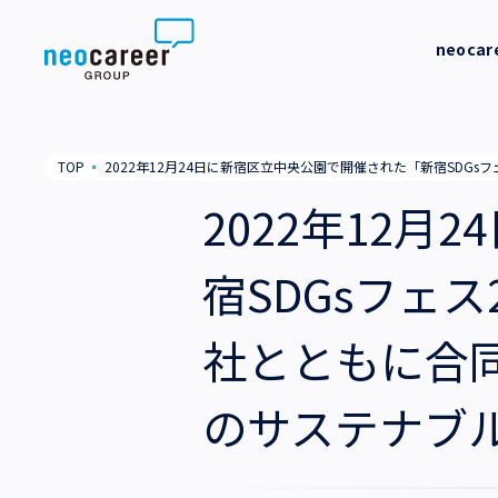
Skip to content
neoca
neocareer について
代表メッ
TOP
▪
2022年12月24日に新宿区立中央公園で開催された「新宿SDG
代表メッセージ
事業内容
私たちの
2022年12
私たちの考え方
採用支援
企業情報
宿SDGsフェ
就労支援
会社概要
ニュース
社とともに合
業務支援
役員一覧
サステナビリティ
のサステナブ
拠点一覧
採用情報
グループ会社