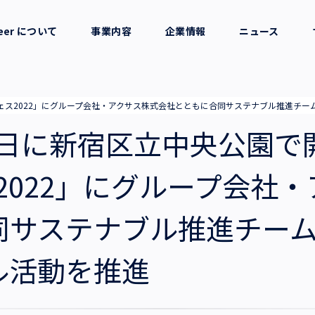
reer について
事業内容
企業情報
ニュース
セージ
採用支援
会社概要
sフェス2022」にグループ会社・アクサス株式会社とともに合同サステナブル推進チ
考え方
就労支援
役員一覧
月24日に新宿区立中央公園
業務支援
拠点一覧
ス2022」にグループ会社
同サステナブル推進チー
グループ会社
ル活動を推進
沿革・受賞歴