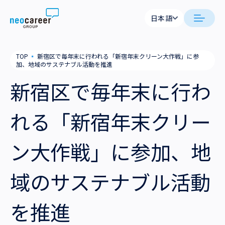
Skip to content
日本語
日本語
日本語
日本語
neocareer について
TOP
▪
新宿区で毎年末に行われる「新宿年末クリーン大作戦」に参
English
English
加、地域のサステナブル活動を推進
代表メッセージ
事業内容
新宿区で毎年末に行わ
私たちの考え方
採用支援
企業情報
れる「新宿年末クリー
就労支援
会社概要
ニュース
ン大作戦」に参加、地
業務支援
役員一覧
サステナビリティ
域のサステナブル活動
拠点一覧
採用情報
を推進
グループ会社