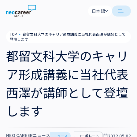
Skip to content
日本語
日本語
日本語
日本語
neocareer について
TOP
▪
都留文科大学のキャリア形成講義に当社代表西澤が講師として
English
English
登壇します
代表メッセージ
事業内容
都留文科大学のキャリ
私たちの考え方
採用支援
企業情報
ア形成講義に当社代表
就労支援
会社概要
ニュース
西澤が講師として登壇
業務支援
役員一覧
サステナビリティ
します
拠点一覧
採用情報
グループ会社
NEO CAREERニュース
2022.05.02
ニュース
コーポレート