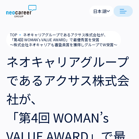
Skip to content
日本語
日本語
日本語
日本語
neocareer について
TOP
▪
ネオキャリアグループであるアクサス株式会社が、
English
English
「第4回 WOMAN’s VALUE AWARD」で最優秀賞を受賞
～株式会社ネオキャリアも審査員賞を獲得しグループでW受賞～
代表メッセージ
事業内容
ネオキャリアグループ
私たちの考え方
採用支援
企業情報
であるアクサス株式会
就労支援
会社概要
ニュース
社が、
業務支援
役員一覧
サステナビリティ
「第4回 WOMAN’s
拠点一覧
採用情報
グループ会社
VALUE AWARD」で最