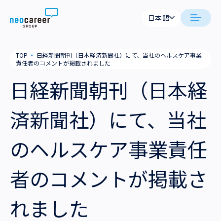
Skip to content
日本語
日本語
neocareer について
TOP
▪
日経新聞朝刊（日本経済新聞社）にて、当社のヘルスケア事業
English
責任者のコメントが掲載されました
代表メッセージ
事業内容
日経新聞朝刊（日本経
私たちの考え方
採用支援
企業情報
済新聞社）にて、当社
就労支援
会社概要
ニュース
のヘルスケア事業責任
業務支援
役員一覧
サステナビリティ
者のコメントが掲載さ
拠点一覧
採用情報
れました
グループ会社