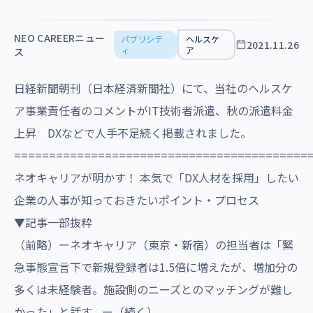
沿革・受賞歴
NEO CAREERニュー
パブリシテ
ヘルスケ
2021.11.26
ィ
ア
ス
日経新聞朝刊（日本経済新聞社）にて、当社のヘルスケ
ア事業責任者のコメントがIT技術者派遣、秋の派遣料金
上昇 DXなどで人手不足続く掲載されました。
==========================================
ネオキャリアが明かす！ 本気で「DX人材を採用」したい
企業の人事が知っておきたいポイント・プロセス
▼記事一部抜粋
（前略）ーネオキャリア（東京・新宿）の担当者は「緊
急事態宣言下で新規登録者は1.5倍に増えたが、増加分の
多くは未経験者。施設側のニーズとのマッチングが難し
かった」と話す。ー（続く）