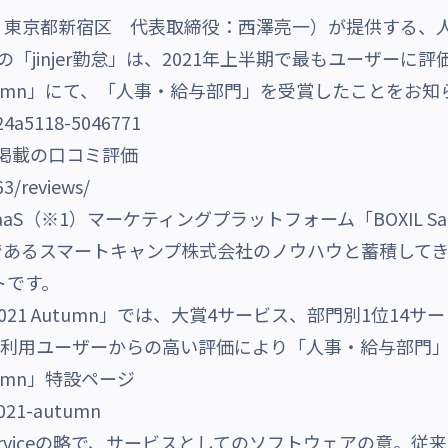
京都新宿区 代表取締役：西澤亮一）が提供する、人事
）」の「jinjer勤怠」は、2021年上半期で最もユーザー
2021 Autumn」にて、「人事・給与部門」を受賞したことを
S」掲載の口コミ評価
63/reviews/
、SaaS（※1）マーケティングプラットフォーム「BOXIL S
であるスマートキャンプ株式会社のノウハウと蓄積して
トです。
D 2021 Autumn」では、大賞4サービス、部門別1位14
r勤怠は利用ユーザーからの高い評価により「人事・給与部
Autumn」特設ページ
/2021-autumn
 as a Serviceの略で、サービスとしてのソフトウェアの