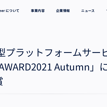
reer について
事業内容
企業情報
ニュース
セージ
採用支援
会社概要
考え方
就労支援
役員一覧
型プラットフォームサービス
業務支援
拠点一覧
aS AWARD2021 Autu
グループ会社
賞
沿革・受賞歴