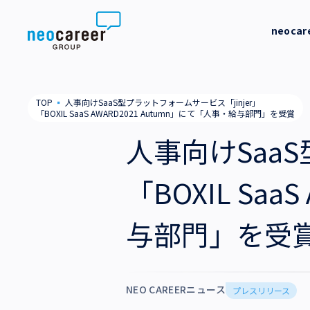
Skip to content
neoca
neocareer について
代表メッ
TOP
▪
人事向けSaaS型プラットフォームサービス「jinjer」
「BOXIL SaaS AWARD2021 Autumn」にて「人事・給与部門」を受賞
代表メッセージ
事業内容
私たちの
人事向けSaaS
私たちの考え方
採用支援
企業情報
「BOXIL Sa
就労支援
会社概要
ニュース
与部門」を受
業務支援
役員一覧
サステナビリティ
拠点一覧
採用情報
NEO CAREERニュース
プレスリリース
グループ会社