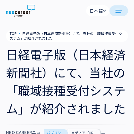
Skip to content
日本語
日本語
neocareer について
TOP
▪
日経電子版（日本経済新聞社）にて、当社の「職域接種受付シ
English
ステム」が紹介されました
代表メッセージ
事業内容
日経電子版（日本経済
私たちの考え方
採用支援
企業情報
新聞社）にて、当社の
就労支援
会社概要
ニュース
「職域接種受付システ
業務支援
役員一覧
サステナビリティ
ム」が紹介されました
拠点一覧
採用情報
グループ会社
NEO CAREERニュ
パブリシ
メディア（HR