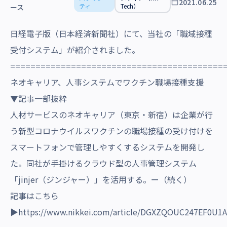
2021.06.25
沿革・受賞歴
ティ
Tech）
ース
日経電子版（日本経済新聞社）にて、当社の「職域接種
受付システム」が紹介されました。
==========================================
ネオキャリア、人事システムでワクチン職場接種支援
▼記事一部抜粋
人材サービスのネオキャリア（東京・新宿）は企業が行
う新型コロナウイルスワクチンの職場接種の受け付けを
スマートフォンで管理しやすくするシステムを開発し
た。同社が手掛けるクラウド型の人事管理システム
「jinjer（ジンジャー）」を活用する。ー
（続く）
記事はこちら
▶
https://www.nikkei.com/article/DGXZQOUC247EF0U1