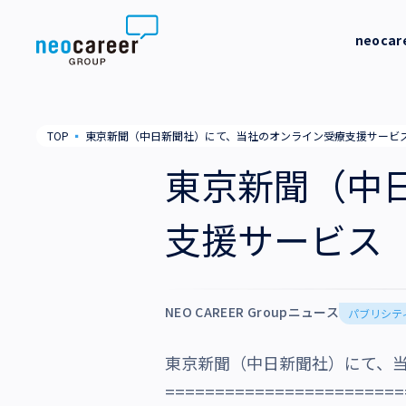
Skip to content
neoca
neocareer について
代表メッ
TOP
▪
東京新聞（中日新聞社）にて、当社のオンライン受療支援サービ
代表メッセージ
事業内容
私たちの
東京新聞（中
私たちの考え方
採用支援
企業情報
支援サービス
就労支援
会社概要
ニュース
業務支援
役員一覧
NEO CAREER Groupニュース
サステナビリティ
パブリシテ
拠点一覧
東京新聞（中日新聞社）にて、
採用情報
グループ会社
========================