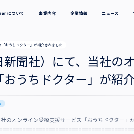
reer について
事業内容
企業情報
ニュース
セージ
採用支援
会社概要
ス「おうちドクター」が紹介されました
考え方
就労支援
役員一覧
日新聞社）にて、当社の
業務支援
拠点一覧
「おうちドクター」が紹
グループ会社
ィ
沿革・受賞歴
当社のオンライン受療支援サービス「おうちドクター」
========================================