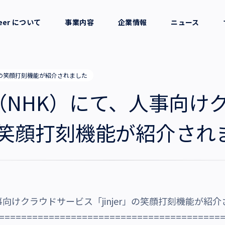
reer について
事業内容
企業情報
ニュース
セージ
採用支援
会社概要
r」の笑顔打刻機能が紹介されました
考え方
就労支援
役員一覧
（NHK）にて、人事向け
業務支援
拠点一覧
r」の笑顔打刻機能が紹介され
グループ会社
沿革・受賞歴
向けクラウドサービス「jinjer」の笑顔打刻機能が紹
========================================