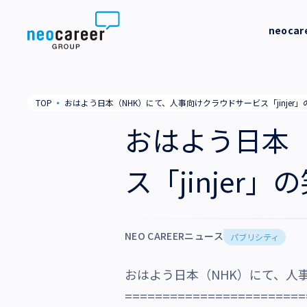
Skip to content
neoca
neocareer について
代表メッ
TOP
▪
おはよう日本（NHK）にて、人事向けクラウドサービス「jinje
代表メッセージ
事業内容
私たちの
おはよう日本
私たちの考え方
採用支援
企業情報
ス「jinje
就労支援
会社概要
ニュース
業務支援
役員一覧
NEO CAREERニュース
サステナビリティ
パブリシティ
拠点一覧
おはよう日本（NHK）にて、人事
採用情報
グループ会社
========================