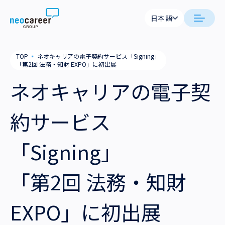
Skip to content
日本語
日本語
日本語
日本語
neocareer について
TOP
▪
ネオキャリアの電子契約サービス「Signing」
English
English
「第2回 法務・知財 EXPO」に初出展
代表メッセージ
事業内容
ネオキャリアの電子契
私たちの考え方
採用支援
企業情報
約サービス
就労支援
会社概要
ニュース
「Signing」
業務支援
役員一覧
サステナビリティ
「第2回 法務・知財
拠点一覧
採用情報
EXPO」に初出展
グループ会社