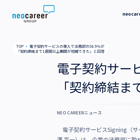
Skip to content
neoca
neocareer について
代表メッ
TOP
▪
電子契約サービスの導入で法務部の56.9％が
「契約締結まで1週間以上期間が短縮できた」と回答
代表メッセージ
事業内容
私たちの
電子契約サービ
私たちの考え方
採用支援
企業情報
「契約締結ま
就労支援
会社概要
ニュース
業務支援
役員一覧
サステナビリティ
NEO CAREERニュース
拠点一覧
採用情報
電子契約サービスSigning
グループ会社
澤 亮一）は、企業の法務部に勤