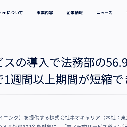
reer について
事業内容
企業情報
ニュース
セージ
採用支援
会社概要
考え方
就労支援
役員一覧
スの導入で法務部の56.
業務支援
拠点一覧
で1週間以上期間が短縮で
グループ会社
沿革・受賞歴
（サイニング）を提供する株式会社ネオキャリア（本社：
める会社員302名を対象に、「電子契約サービス導入状