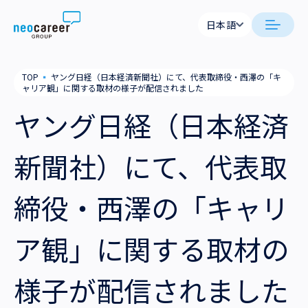
Skip to content
日本語
日本語
neocareer について
TOP
▪
ヤング日経（日本経済新聞社）にて、代表取締役・西澤の「キ
English
ャリア観」に関する取材の様子が配信されました
代表メッセージ
事業内容
ヤング日経（日本経済
私たちの考え方
採用支援
企業情報
新聞社）にて、代表取
就労支援
会社概要
ニュース
締役・西澤の「キャリ
業務支援
役員一覧
サステナビリティ
ア観」に関する取材の
拠点一覧
採用情報
様子が配信されました
グループ会社