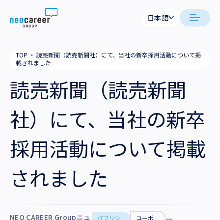
Skip to content
日本語
日本語
neocareer について
TOP
▪
読売新聞（読売新聞社）にて、当社の新卒採用活動について掲
English
載されました
代表メッセージ
事業内容
読売新聞（読売新聞
私たちの考え方
採用支援
企業情報
社）にて、当社の新卒
就労支援
会社概要
ニュース
採用活動について掲載
業務支援
役員一覧
サステナビリティ
されました
拠点一覧
採用情報
グループ会社
NEO CAREER Groupニュ
パブリシ
コーポ