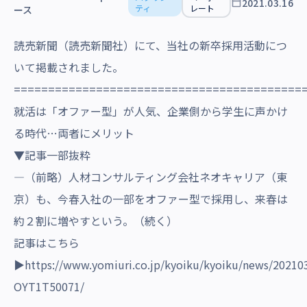
2021.03.16
沿革・受賞歴
ティ
レート
ース
読売新聞（読売新聞社）にて、当社の新卒採用活動につ
いて掲載されました。
==========================================
就活は「オファー型」が人気、企業側から学生に声かけ
る時代…両者にメリット
▼記事一部抜粋
―（前略）人材コンサルティング会社ネオキャリア（東
京）も、今春入社の一部をオファー型で採用し、来春は
約２割に増やすという。（続く）
記事はこちら
▶
https://www.yomiuri.co.jp/kyoiku/kyoiku/news/20210
OYT1T50071/