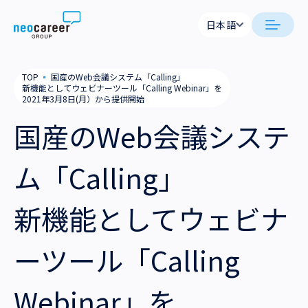
Skip to content
日本語
日本語
日本語
日本語
neocareer について
TOP
▪
国産のWeb会議システム「Calling」
English
English
新機能としてウェビナーツール「Calling Webinar」を
2021年3月8日(月）から提供開始
代表メッセージ
事業内容
国産のWeb会議システ
私たちの考え方
採用支援
企業情報
ム「Calling」
就労支援
会社概要
ニュース
新機能としてウェビナ
業務支援
役員一覧
サステナビリティ
ーツール「Calling
拠点一覧
採用情報
グループ会社
Webinar」を