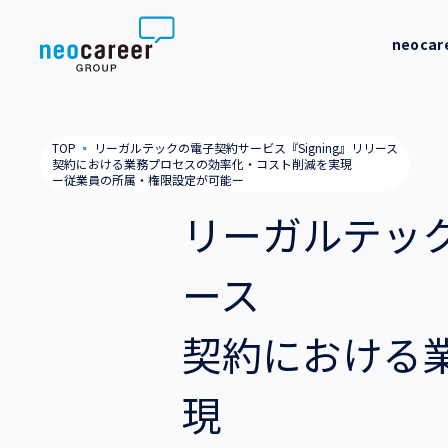
Skip to content
neoca
neocareer について
代表メッ
TOP
▪
リーガルテックの電子契約サービス『Signing』リリース
契約における業務プロセスの効率化・コスト削減を実現
代表メッセージ
事業内容
ー従業員の所属・権限設定が可能ー
私たちの
リーガルテック
私たちの考え方
採用支援
企業情報
ース
就労支援
会社概要
ニュース
業務支援
役員一覧
契約における
サステナビリティ
拠点一覧
現
採用情報
グループ会社