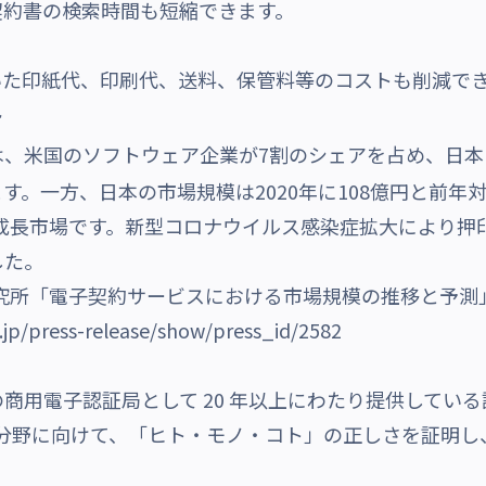
契約書の検索時間も短縮できます。
た印紙代、印刷代、送料、保管料等のコストも削減で
ト
、米国のソフトウェア企業が7割のシェアを占め、
日本
ます。一方、
日本の市場規模は2020年に108億円と前年対比
る成長市場です。新型コロナウイルス感染症拡大により押
した。
研究所「電子契約サービスにおける市場規模の推移と予
.jp/press-release/show/press_id/2582
商用電子認証局として 20 年以上にわたり提供してい
端分野に向けて、「ヒト・モノ・コト」の正しさを証明