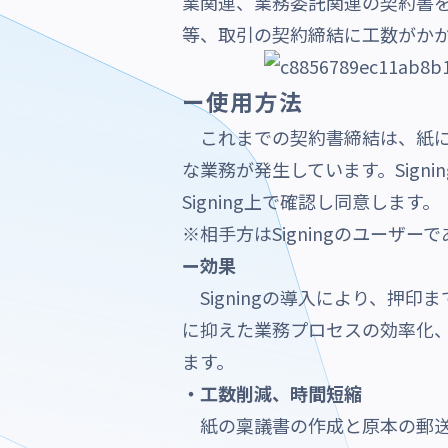
業関連、業務委託関連の契約書
等、取引の契約締結に工数がか
ー使用方法
これまでの契約書締結は、紙に
な業務が発生しています。Sig
Signing上で確認し同意します。
※相手方はSigningのユーザ
ー効果
Signingの導入により、押
に抑えた業務プロセスの効率化
ます。
・工数削減、時間短縮
紙の稟議書の作成と原本の郵送