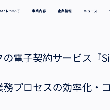
reer について
事業内容
企業情報
ニュース
セージ
採用支援
会社概要
考え方
就労支援
役員一覧
の電子契約サービス『Sig
業務支援
拠点一覧
グループ会社
業務プロセスの効率化・
沿革・受賞歴