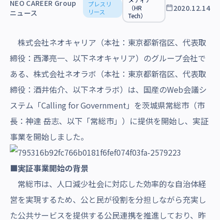
NEO CAREER Group
プレスリ
2020.12.14
（HR
リース
ニュース
Tech）
株式会社ネオキャリア（本社：東京都新宿区、代表取
締役：西澤亮一、以下ネオキャリア）のグループ会社で
ある、株式会社ネオラボ（本社：東京都新宿区、代表取
締役：酒井佑介、以下ネオラボ）は、国産のWeb会議シ
ステム
「Calling for Government」
を
茨城県常総市（市
長：神達 岳志、以下「常総市」）
に提供を開始し、
実証
事業を開始しました。
■
実証事業開始の背景
常総市は、人口減少社会に対応した効率的な自治体経
営を実現するため、公と民が役割を分担しながら充実し
た公共サービスを提供する公民連携を推進しており、昨