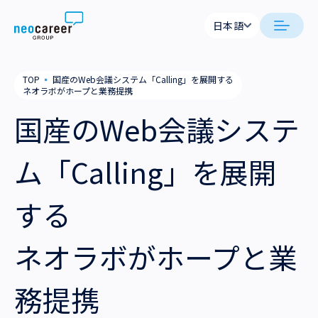
Skip to content
日本語
日本語
日本語
日本語
neocareer について
TOP
▪
国産のWeb会議システム「Calling」を展開する
English
English
ネオラボがホープと業務提携
代表メッセージ
事業内容
国産のWeb会議システ
私たちの考え方
採用支援
企業情報
ム「Calling」を展開
就労支援
会社概要
ニュース
する
業務支援
役員一覧
サステナビリティ
ネオラボがホープと業
拠点一覧
採用情報
務提携
グループ会社