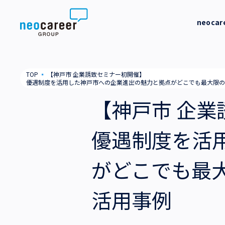
Skip to content
neoca
neocareer について
代表メッ
TOP
▪
【神戸市 企業誘致セミナー初開催】
優遇制度を活用した神戸市への企業進出の魅力と拠点がどこでも最大限の
代表メッセージ
事業内容
私たちの
【神戸市 企
私たちの考え方
採用支援
企業情報
優遇制度を活
就労支援
会社概要
ニュース
がどこでも最
業務支援
役員一覧
サステナビリティ
活用事例
拠点一覧
採用情報
グループ会社