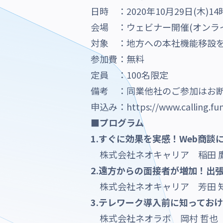
日時 ：2020年10月29日(木)14
会場 ：ウェビナー開催(オンラ
対象 ：地方への本社機能移設
参加費：無料
定員 ：100名限定
備考 ：同業他社のご参加はお
申込み：
https://www.calling.f
■プログラム
1.すぐに効果を実感！Web商談
株式会社ネオキャリア 稲田 
2.遠方からの面接者が増加！
株式会社ネオキャリア 芳田 
3.テレワーク導入前に知って
株式会社ネオラボ 岡村 哲也