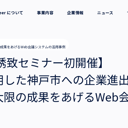
reer について
事業内容
企業情報
ニュース
セージ
採用支援
会社概要
成果をあげるWeb会議システムの活用事例
考え方
就労支援
役員一覧
業誘致セミナー初開催】
業務支援
拠点一覧
用した神戸市への企業進
グループ会社
大限の成果をあげるWeb
沿革・受賞歴