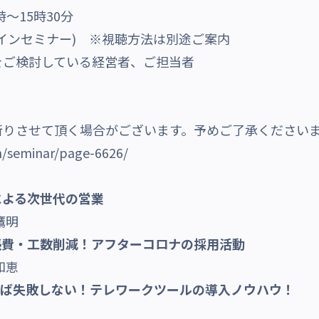
時～15時30分
インセミナー) ※視聴方法は別途ご案内
をご検討している経営者、ご担当者
断りさせて頂く場合がございます。予めご了承ください
un/seminar/page-6626/
による次世代の営業
鷹明
出張費・工数削減！アフターコロナの採用活動
知恵
おけば失敗しない！テレワークツールの導入ノウハウ！