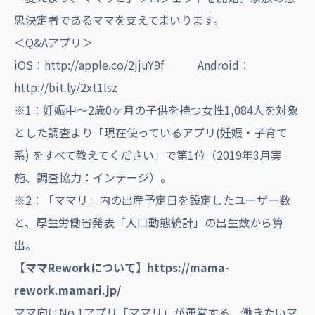
思決定者であるママを支えてまいります。
＜Q&Aアプリ＞
iOS：
http://apple.co/2jjuY9f
Android：
http://bit.ly/2xt1lsz
※1：妊娠中〜2歳0ヶ⽉の⼦供を持つ⼥性1,084⼈を対象
とした調査より「現在使っているアプリ(妊娠・⼦育て
系) をすべて教えてください」で第1位（2019年3⽉実
施、調査協⼒：インテージ）。
※2：「ママリ」内の出産予定日を設定したユーザー数
と、厚生労働省発表「人口動態統計」の出生数から算
出。
【ママReworkについて】
https://mama-
rework.mamari.jp/
ママ向けNo.1アプリ「ママリ」が運営する、働きたいマ