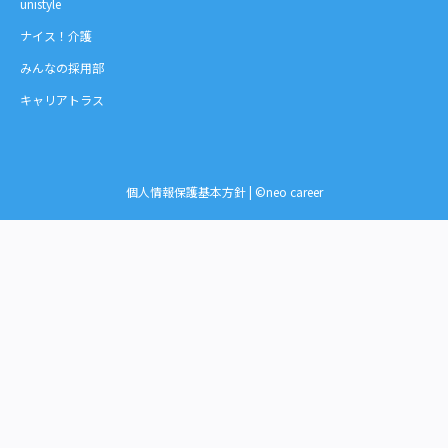
unistyle
ナイス！介護
みんなの採用部
キャリアトラス
個人情報保護基本方針
| ©neo career