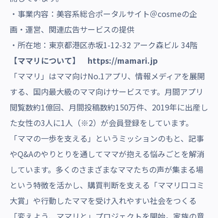
・事業内容：美容系総合ポータルサイト＠cosmeの企
画・運営、関連広告サービスの提供
・所在地：東京都港区赤坂1-12-32 アーク森ビル 34階
【ママリについて】
https://mamari.jp
「ママリ」はママ向けNo.1アプリ、情報メディアを展開
する、国内最大級のママ向けサービスです。
月間アプリ
閲覧数約1億回、月間投稿数約150万件、2019年に出産し
た女性の3人に1人（※2）が会員登録をしています。
「ママの一歩を支える」というミッションのもと、記事
やQ&Aのやりとりを通してママが抱える悩みごとを解消
しています。多くのさまざまなママたちの声が集まる場
という特徴を活かし、購買判断を支える「ママリ口コミ
大賞」や行動したママを受け入れやすい社会をつくる
「変えよう、ママリと」プロジェクトを開始。家族の意