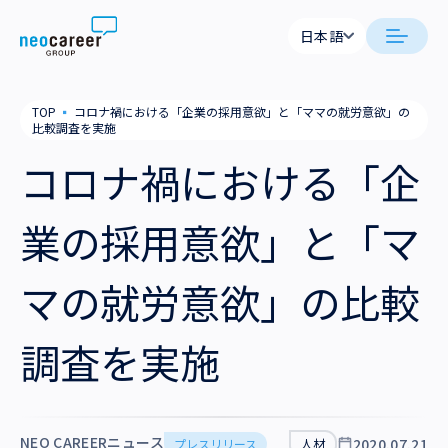
Skip to content
日本語
日本語
neocareer について
TOP
▪
コロナ禍における「企業の採用意欲」と「ママの就労意欲」の
English
比較調査を実施
代表メッセージ
事業内容
コロナ禍における「企
私たちの考え方
採用支援
企業情報
業の採用意欲」と「マ
就労支援
会社概要
ニュース
マの就労意欲」の比較
業務支援
役員一覧
サステナビリティ
調査を実施
拠点一覧
採用情報
グループ会社
NEO CAREERニュース
2020.07.21
プレスリリース
人材